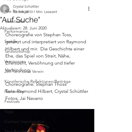
Crystal Schüttler
Alle Beiträge
10. Jan. 2010
1 Min. Lesezeit
"Auf Suche"
Tanzstücke
Aktualisiert:
28. Juni 2020
Performance
Choreografie von Stephan Toss, 
Semilla
getanzt und interpretiert von Raymond 
Hilbert und mir.  Die Geschichte einer 
Tanzworkshop
Ehe, das Spiel von Streit, Nähe, 
Vernissages
Eifersucht, Versöhnung und tiefer 
Verbindung.
Zeit Tanz Land Verein
Künstlerische Reflektionen/Beiträge
Choreografie: Stephan Thoss
Tanz: Raymond Hilbert, Crystal Schüttler
Recherche
Fotos: Jai Navarro
Festivals
Yoga
Contact Improvisation
Tanz-Residenzen