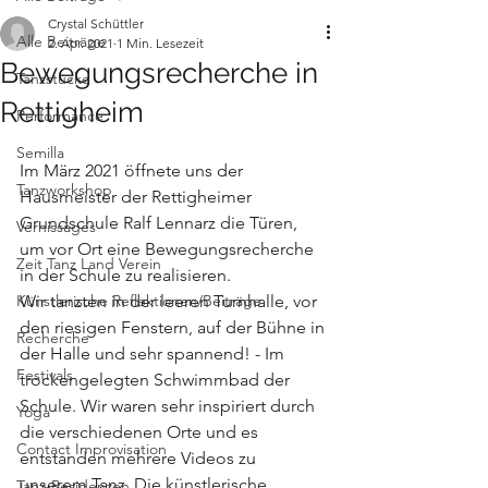
Crystal Schüttler
Alle Beiträge
2. Apr. 2021
1 Min. Lesezeit
Bewegungsrecherche in
Tanzstücke
Rettigheim
Performance
Semilla
Im März 2021 öffnete uns der 
Tanzworkshop
Hausmeister der Rettigheimer 
Grundschule Ralf Lennarz die Türen, 
Vernissages
um vor Ort eine Bewegungsrecherche 
Zeit Tanz Land Verein
in der Schule zu realisieren. 
Künstlerische Reflektionen/Beiträge
Wir tanzten in der leeren Turnhalle, vor 
den riesigen Fenstern, auf der Bühne in 
Recherche
der Halle und sehr spannend! - Im 
Festivals
trockengelegten Schwimmbad der 
Schule. Wir waren sehr inspiriert durch 
Yoga
die verschiedenen Orte und es 
Contact Improvisation
entstanden mehrere Videos zu 
unserem Tanz. Die künstlerische 
Tanz-Residenzen