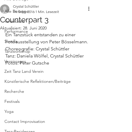
Crystal Schüttler
Alle Beiträge
14. Sept. 2016
1 Min. Lesezeit
Counterpart 3
Tanzstücke
Aktualisiert:
28. Juni 2020
Performance
Ein Tanzstück entstanden zu einer 
Semilla
Fotoausstellung von Peter Bösselmann.
Choreografie: Crystal Schüttler
Tanzworkshop
Tanz: Daniela Wölfel, Crystal Schüttler
Vernissages
Fotos: Peter Gutsche
Zeit Tanz Land Verein
Künstlerische Reflektionen/Beiträge
Recherche
Festivals
Yoga
Contact Improvisation
Tanz-Residenzen