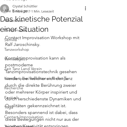
Crystal Schüttler
Alle Beiträge
5. Nov. 2017
1 Min. Lesezeit
Das kinetische Potenzial
Tanzstücke
einer Situation
Performance
Contact Improvisation Workshop mit 
Semilla
Ralf Jaroschinsky.
Tanzworkshop
Kontaktimprovisation kann als 
Vernissages
postmoderne 
Zeit Tanz Land Verein
Tanzimprovisationstechnik gesehen 
Künstlerische Reflektionen/Beiträge
werden, bei welcher sich der Tanz 
durch die direkte Berührung zweier 
Recherche
oder mehrerer Körper inspiriert und 
Festivals
durch verschiedenste Dynamiken und 
Qualitäten gekennzeichnet ist. 
Yoga
Besonders spannend ist dabei, dass 
Contact Improvisation
diese Bewegungen nicht nur aus der 
eigenen Kreativität entspringen, 
Tanz-Residenzen