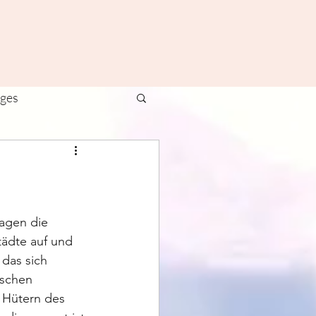
ages
ivals
Yoga
agen die 
tädte auf und 
 das sich 
ischen 
  Hütern des 