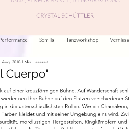
TANZ, PERFORMANCE, IYENGAR ® YOGA
CRYSTAL SCHÜTTLER
Performance
Semilla
Tanzworkshop
Verniss
. Aug. 2010
1 Min. Lesezeit
nstlerische Reflektionen/Beiträge
Recherche
Fest
el Cuerpo"
anz-Residenzen
Netzwerke
Musik, Tanz, Klang
k auf einer kreuzförmigen Bühne. Auf Wanderschaft schl
wieder neu Ihre Bühne auf den Plätzen verschiedener S
ig in die unterschiedlichsten Rollen. Wie ein Chamäleon,
 Farben kleidet und mit seiner Umgebung eins wird. Zw
bsurdität, mordlustigen Tiergestalten, Ringkämpfern und