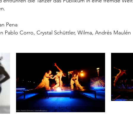
 entführen die Tänzer das Publikum in eine fremde Welt, 
en.
an Pena
an Pablo Corro, Crystal Schüttler, Wilma, Andrés Maulén