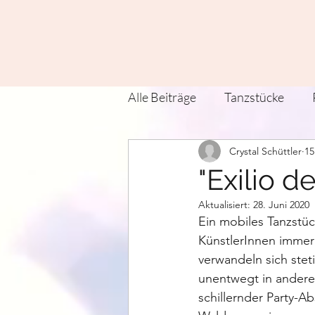
Alle Beiträge
Tanzstücke
Crystal Schüttler
15
Zeit Tanz Land Verein
Kü
"Exilio d
Aktualisiert:
28. Juni 2020
Contact Improvisation
T
Ein mobiles Tanzstüc
KünstlerInnen immer 
verwandeln sich stet
unentwegt in andere
schillernder Party-A