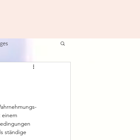
ages
ivals
Yoga
 Wahrnehmungs- 
t einem 
Bedingungen 
s ständige 