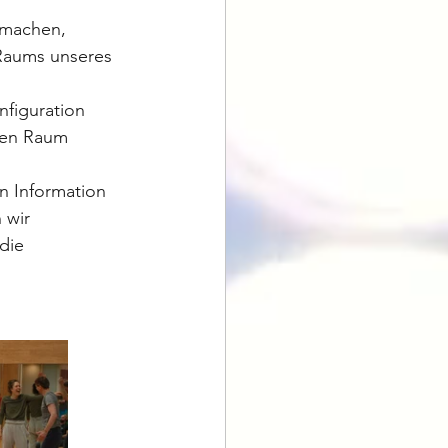
machen, 
 Raums unseres 
nfiguration 
den Raum 
n Information 
wir 
die 