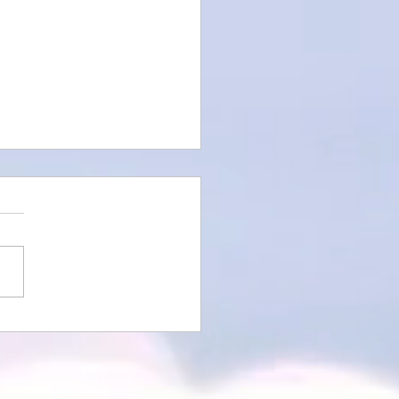
merworkshops in
lla