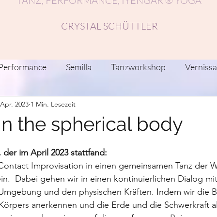
TANZ, PERFORMANCE, IYENGAR ® YOGA
CRYSTAL SCHÜTTLER
Performance
Semilla
Tanzworkshop
Verniss
 Apr. 2023
1 Min. Lesezeit
nstlerische Reflektionen/Beiträge
Recherche
Fest
in the spherical body
anz-Residenzen
Netzwerke
Musik, Tanz, Klang
er im April 2023 stattfand:
Contact Improvisation in einen gemeinsamen Tanz der
n.  Dabei gehen wir in einen kontinuierlichen Dialog mi
 Umgebung und den physischen Kräften. Indem wir die 
Körpers anerkennen und die Erde und die Schwerkraft al