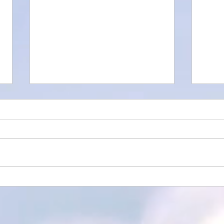
Contact Improvisation am
Som
GypSea
Semi