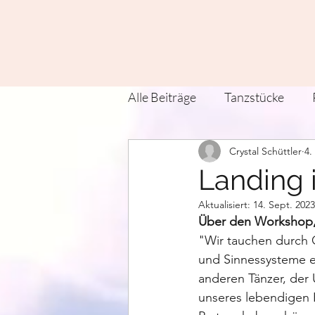
Alle Beiträge
Tanzstücke
Crystal Schüttler
4.
Zeit Tanz Land Verein
Kü
Landing 
Aktualisiert:
14. Sept. 2023
Contact Improvisation
T
Über den Workshop, d
"Wir tauchen durch 
und Sinnessysteme ei
anderen Tänzer, der
unseres lebendigen 