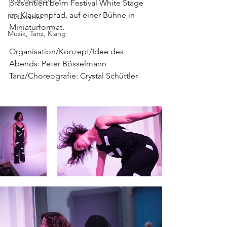
präsentiert beim Festival White Stage 
im Klausenpfad, auf einer Bühne in 
Netzwerke
Miniaturformat.
Musik, Tanz, Klang
Organisation/Konzept/Idee des 
Abends: Peter Bösselmann
Tanz/Choreografie: Crystal Schüttler