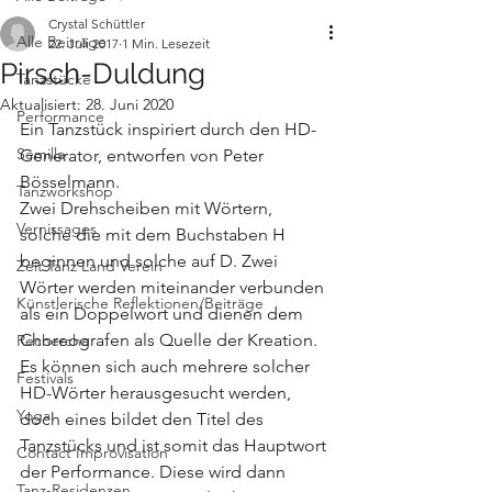
Crystal Schüttler
Alle Beiträge
22. Juli 2017
1 Min. Lesezeit
Pirsch-Duldung
Tanzstücke
Aktualisiert:
28. Juni 2020
Performance
Ein Tanzstück inspiriert durch den HD-
Semilla
Generator, entworfen von Peter 
Bösselmann. 
Tanzworkshop
Zwei Drehscheiben mit Wörtern, 
Vernissages
solche die mit dem Buchstaben H 
beginnen und solche auf D. Zwei 
Zeit Tanz Land Verein
Wörter werden miteinander verbunden 
Künstlerische Reflektionen/Beiträge
als ein Doppelwort und dienen dem 
Choreografen als Quelle der Kreation. 
Recherche
Es können sich auch mehrere solcher 
Festivals
HD-Wörter herausgesucht werden, 
Yoga
doch eines bildet den Titel des 
Tanzstücks und ist somit das Hauptwort 
Contact Improvisation
der Performance. Diese wird dann 
Tanz-Residenzen