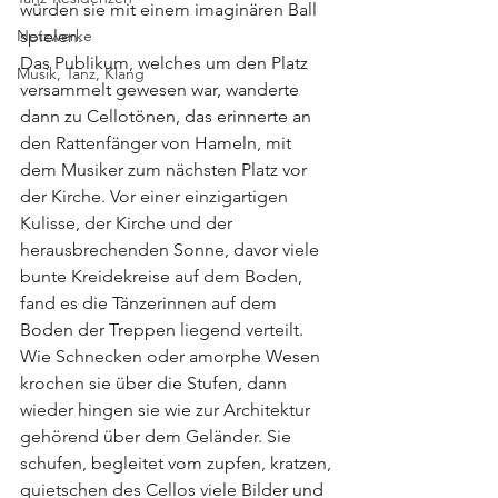
würden sie mit einem imaginären Ball 
Netzwerke
spielen. 
Das Publikum, welches um den Platz 
Musik, Tanz, Klang
versammelt gewesen war, wanderte 
dann zu Cellotönen, das erinnerte an 
den Rattenfänger von Hameln, mit 
dem Musiker zum nächsten Platz vor 
der Kirche. Vor einer einzigartigen 
Kulisse, der Kirche und der 
herausbrechenden Sonne, davor viele 
bunte Kreidekreise auf dem Boden, 
fand es die Tänzerinnen auf dem 
Boden der Treppen liegend verteilt. 
Wie Schnecken oder amorphe Wesen 
krochen sie über die Stufen, dann 
wieder hingen sie wie zur Architektur 
gehörend über dem Geländer. Sie 
schufen, begleitet vom zupfen, kratzen, 
quietschen des Cellos viele Bilder und 