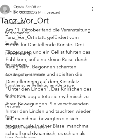
Crystal Schüttler
Alle Beiträge
27. Okt. 2020
2 Min. Lesezeit
Tanz_Vor_Ort
Tanzstücke
Am 11. Oktober fand die Veranstaltung 
Performance
Tanz_Vor_Ort statt, gefördert vom 
Semilla
Fonds für Darstellende Künste. Drei 
Tänzerinnen und ein Cellist führten das 
Tanzworkshop
Publikum, auf eine kleine Reise durch 
Vernissages
Rettigheim. Begonnen scharrten, 
sprangen, rannten und spielten die 
Zeit Tanz Land Verein
Darstellerinnen auf dem Kiesplatz 
Künstlerische Reflektionen/Beiträge
"Unter den Linden". Das Knirschen des 
Recherche
Schotters begleitete sie rhythmisch zu 
ihren Bewegungen. Sie verschwanden 
Festivals
hinter den Linden und tauchten wieder 
Yoga
auf, manchmal bewegten sie sich 
langsam, wie in einer Blase, manchmal 
Contact Improvisation
schnell und dynamisch, es schien als 
Tanz-Residenzen