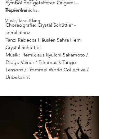
Symbol des gefalteten Origami - 
Netzwerke
Papierkranichs.
Musik, Tanz, Klang
Choreografie: Crystal Schüttler - 
semillatanz
Tanz: Rebecca Häusler, Sahra Herr, 
Crystal Schüttler
Musik:  Remix aus Ryuichi Sakamoto / 
Diego Vainer / Filmmusik Tango 
Lessons / Trommel World Collective / 
Unbekannt