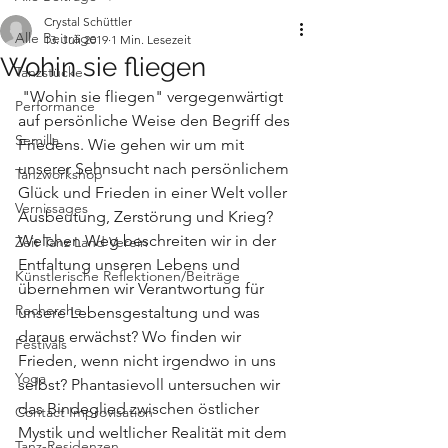
Crystal Schüttler
Alle Beiträge
13. Juli 2019
1 Min. Lesezeit
Wohin sie fliegen
Tanzstücke
 "Wohin sie fliegen" vergegenwärtigt 
Performance
auf persönliche Weise den Begriff des 
Semilla
Friedens. Wie gehen wir um mit 
unserer Sehnsucht nach persönlichem 
Tanzworkshop
Glück und Frieden in einer Welt voller 
Vernissages
Ausbeutung, Zerstörung und Krieg? 
Welchen Weg beschreiten wir in der 
Zeit Tanz Land Verein
Entfaltung unseren Lebens und 
Künstlerische Reflektionen/Beiträge
übernehmen wir Verantwortung für 
Recherche
unsere Lebensgestaltung und was 
daraus erwächst? Wo finden wir 
Festivals
Frieden, wenn nicht irgendwo in uns 
Yoga
selbst? Phantasievoll untersuchen wir 
das Bindeglied zwischen östlicher 
Contact Improvisation
Mystik und weltlicher Realität mit dem 
Tanz-Residenzen