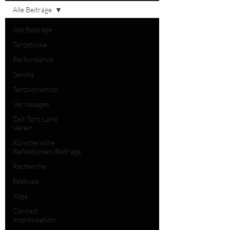
Alle Beiträge
Alle Beiträge
Tanzstücke
Performance
Semilla
Tanzworkshop
Vernissages
Zeit Tanz Land
Verein
Künstlerische
Reflektionen/Beiträge
Recherche
Festivals
Yoga
Contact
Improvisation