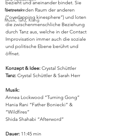
bezieht und aneinander bindet. Sie 
Netzwerke
betreten den Raum der anderen 
(“overlapping kinesphere”) und loten 
Musik, Tanz, Klang
die zwischenmenschliche Beziehung 
durch Tanz aus, welche in der Contact 
Improvisation immer auch die soziale 
und politische Ebene berührt und 
öffnet.
Konzept & Idee:
 Crystal Schüttler
Tanz: 
Crystal Schüttler & Sarah Herr
Musik:
Annea Lockwood “Turning Gong”
Hania Rani “Father Boniecki” & 
“Wildfires”
Shida Shahabi “Afterword”
Dauer:
 11:45 min