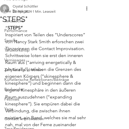
Crystal Schüttler
Alle Beiträge
22. Apr. 2024
1 Min. Lesezeit
"STEPS"
Tanzstücke
“
STEPS”
Performance
Inspiriert von Teilen des “Underscores” 
Semilla
von Nancy Stark Smith erforschen zwei 
Tänzerinnen die Contact Improvisation. 
Tanzworkshop
Schrittweise loten sie erst den inneren 
Vernissages
Raum aus (“arriving energetically & 
physically”), erleben die Grenzen des 
Zeit Tanz Land Verein
eigenen Körpers (“skinesphere & 
Künstlerische Reflektionen/Beiträge
kinesphere”) und beginnen dann die 
Recherche
eigene Kinesphäre in den äußeren 
Raum auszudehnen (“expanding 
Festivals
kinesphere”). Sie erspüren dabei die 
Yoga
Verbindung, die zwischen ihnen 
existiert, ein Band, welches sie mal sehr 
Contact Improvisation
nah, mal von der Ferne zueinander 
Tanz-Residenzen