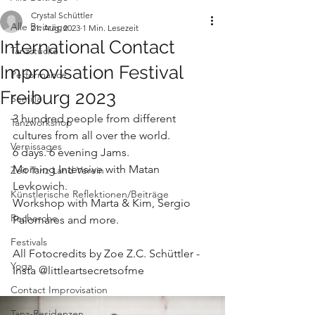
Crystal Schüttler
Alle Beiträge
21. Aug. 2023
1 Min. Lesezeit
International Contact
Tanzstücke
Improvisation Festival
Performance
Freiburg 2023
Semilla
3 hundred people from different 
Tanzworkshop
cultures from all over the world.
Vernissages
6 days. 6 evening Jams.
Morning Intensive with Matan 
Zeit Tanz Land Verein
Levkowich.
Künstlerische Reflektionen/Beiträge
Workshop with Marta & Kim, Sergio 
Recherche
Palomares and more.
Festivals
All Fotocredits by Zoe Z.C. Schüttler - 
Yoga
Insta @littleartsecretsofme
Contact Improvisation
Tanz-Residenzen