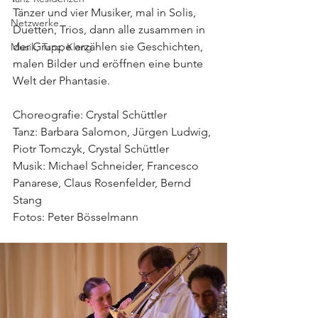
Tänzer und vier Musiker, mal in Solis, 
Netzwerke
Duetten, Trios, dann alle zusammen in 
der Gruppe erzählen sie Geschichten, 
Musik, Tanz, Klang
malen Bilder und eröffnen eine bunte 
Welt der Phantasie.
Choreografie: Crystal Schüttler
Tanz: Barbara Salomon, Jürgen Ludwig, 
Piotr Tomczyk, Crystal Schüttler
Musik: Michael Schneider, Francesco 
Panarese, Claus Rosenfelder, Bernd 
Stang
Fotos: Peter Bösselmann