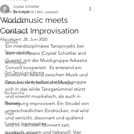
Crystal Schüttler
Alle Beiträge
25. Juni 2016
1 Min. Lesezeit
Worldmusic meets
Tanzstücke
Contact Improvisation
Performance
Aktualisiert:
28. Juni 2020
Semilla
Ein interdisziplinäres Tanzprojekt, bei 
Tanzworkshop
dem semillatanz (Crystal Schüttler and 
Guests)  mit der Musikgruppe Arkestra 
Vernissages
Convolt kooperiert.  Es entstand ein 
Zeit Tanz Land Verein
poetischer Abend zwischen Musik und 
Tanz, bei dem selbst die Musikgruppe 
Künstlerische Reflektionen/Beiträge
sich in das wilde Tanzgetümmel stürzt 
Recherche
und sowohl musikalisch, als auch in 
Festivals
Bewegung improvisiert. Ein Strudel von 
unterschiedlichen Eindrücken, mal wild 
Yoga
und verrückt, dissonant und quälend 
Contact Improvisation
und im nächsten Moment zart, 
poetisch, einsam und liebevoll. Vier 
Tanz-Residenzen